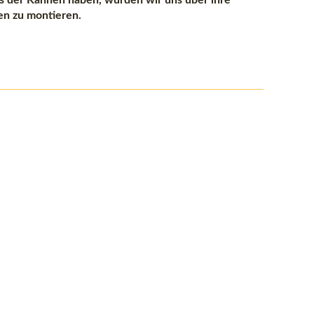
s der Kannen haben, würden wir uns über ihre
en zu montieren.