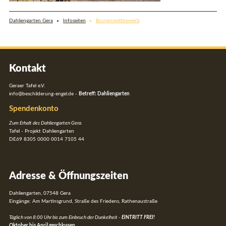
Dahliengarten Gera
Infoseiten
Brunenwettbewerb
Kontakt
Geraer Tafel e.V.
info@beschilderung-engel.de
-
Betreff: Dahliengarten
Spendenkonto
Zum Erhalt des Dahliengarten Gera.
Tafel - Projekt Dahliengarten
DE69 8305 0000 0014 7105 44
Adresse & Öffnungszeiten
Dahliengarten, 07548 Gera
Eingänge: Am Martinsgrund, Straße des Friedens, Rathenaustraße
Täglich von 8:00 Uhr bis zum Einbruch der Dunkelheit -
EINTRITT FREI!
Oktober bis April geschlossen