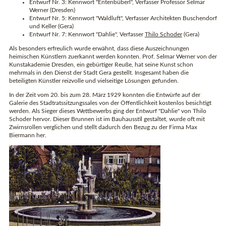
Entwurf Nr. 3: Kennwort "Entenbüberl", Verfasser Professor Selmar
Werner (Dresden)
Entwurf Nr. 5: Kennwort "Waldluft", Verfasser Architekten Buschendorf
und Keller (Gera)
Entwurf Nr. 7: Kennwort "Dahlie", Verfasser
Thilo Schoder
(Gera)
Als besonders erfreulich wurde erwähnt, dass diese Auszeichnungen
heimischen Künstlern zuerkannt werden konnten. Prof. Selmar Werner von der
Kunstakademie Dresden, ein gebürtiger Reuße, hat seine Kunst schon
mehrmals in den Dienst der Stadt Gera gestellt. Insgesamt haben die
beteiligten Künstler reizvolle und vielseitige Lösungen gefunden.
In der Zeit vom 20. bis zum 28. März 1929 konnten die Entwürfe auf der
Galerie des Stadtratssitzungssales von der Öffentlichkeit kostenlos besichtigt
werden. Als Sieger dieses Wettbewerbs ging der Entwurf "Dahlie" von Thilo
Schoder hervor. Dieser Brunnen ist im Bauhausstil gestaltet, wurde oft mit
Zwirnsrollen verglichen und stellt dadurch den Bezug zu der Firma Max
Biermann her.